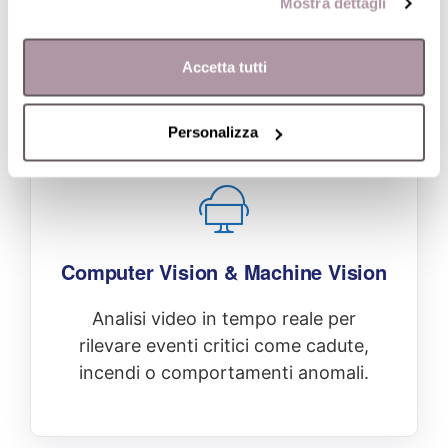
caduta o malore, e viene tradotto in soluzioni
Mostra dettagli
tecnologiche avanzate, testate e validate sul
campo.
Accetta tutti
Personalizza
Computer Vision & Machine Vision
Analisi video in tempo reale per
rilevare eventi critici come cadute,
incendi o comportamenti anomali.