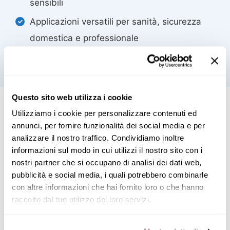
sensibili
Applicazioni versatili per sanità, sicurezza
domestica e professionale
Questo sito web utilizza i cookie
Utilizziamo i cookie per personalizzare contenuti ed
Un approccio scientifico e
annunci, per fornire funzionalità dei social media e per
analizzare il nostro traffico. Condividiamo inoltre
umano
informazioni sul modo in cui utilizzi il nostro sito con i
nostri partner che si occupano di analisi dei dati web,
pubblicità e social media, i quali potrebbero combinarle
Il nostro R&D unisce competenze di ingegneria,
con altre informazioni che hai fornito loro o che hanno
informatica, psicologia e assistenza sanitaria.
Ogni
raccolto dal tuo utilizzo dei loro servizi.
progetto nasce dall’ascolto dei bisogni reali, come
la necessità di interventi tempestivi in caso di