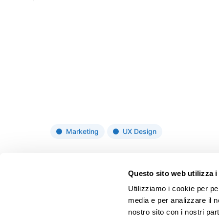
Privacy Policy
Cookie Policy
About the Inn
PROSSIMA
Marketing
UX Design
Prossima is an innovative startup
Coffee Tropical Vibes
combining expertise in healthcare,
Questo sito web utilizza i
the third sector, and ICT to develop
Utilizziamo i cookie per pe
View project
high-impact technological solutions
media e per analizzare il no
dedicated to the elderly, patients,
nostro sito con i nostri par