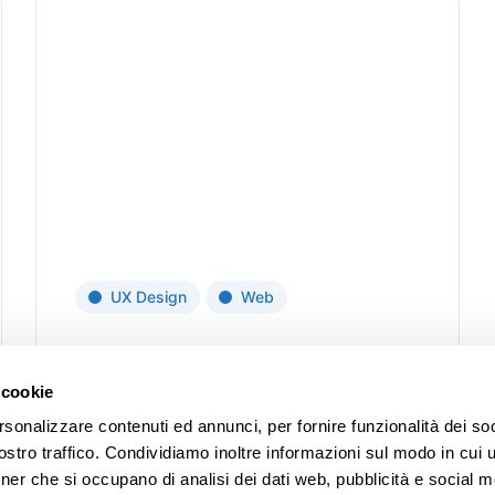
ovative Startup
About
Contacts
UX Design
Web
Company
Careers
Minimalist Graphics Book
 cookie
Mission
Contacts
rsonalizzare contenuti ed annunci, per fornire funzionalità dei soc
View project
Objectives and Results
stro traffico. Condividiamo inoltre informazioni sul modo in cui uti
tner che si occupano di analisi dei dati web, pubblicità e social m