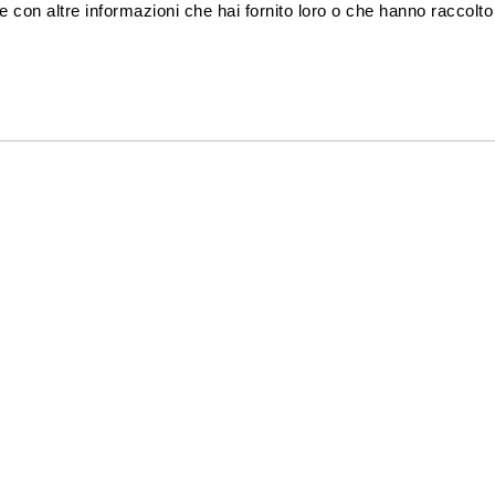
 con altre informazioni che hai fornito loro o che hanno raccolto
44, 61122 Pesaro (PU), p.iva 02760650412 | PEC
prossimasrl@pe