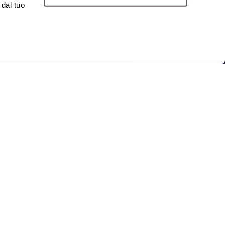
 dal tuo
c.net
| Capitale sociale €160.000 i.v.