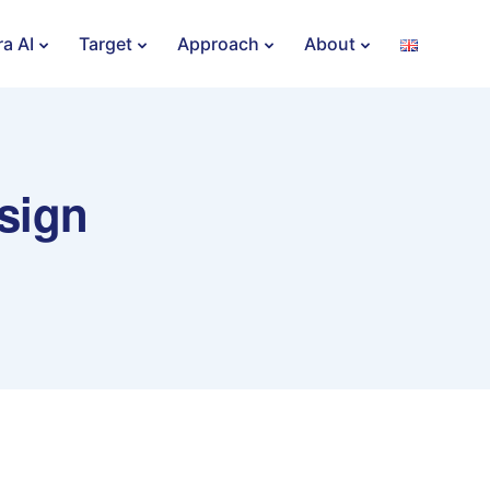
ra AI
Target
Approach
About
sign