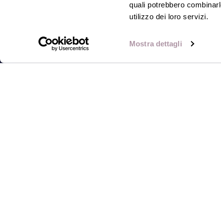
and people with disabilities.
quali potrebbero combinarle
utilizzo dei loro servizi.
Mostra dettagli
© 2025 Prossima srl, via degli Abeti 1