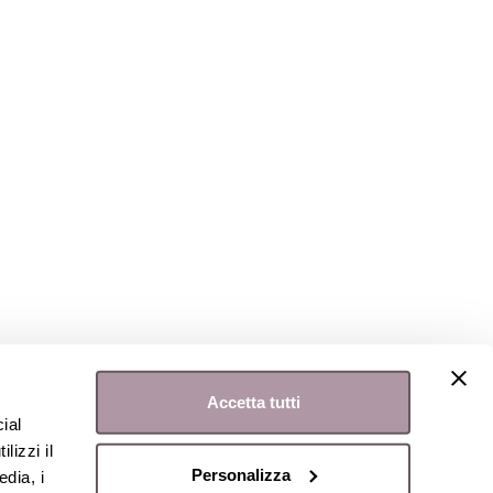
Accetta tutti
ial
lizzi il
Personalizza
edia, i